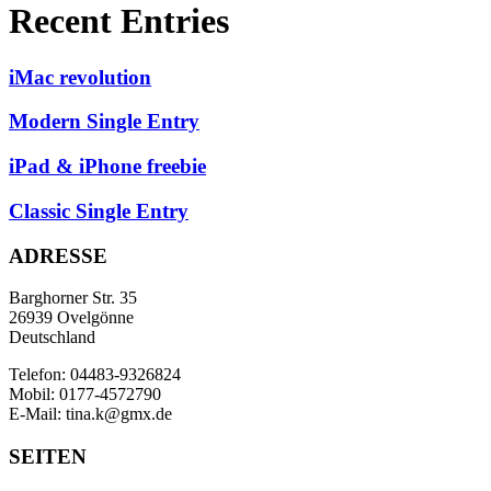
Recent Entries
iMac revolution
Modern Single Entry
iPad & iPhone freebie
Classic Single Entry
ADRESSE
Barghorner Str. 35
26939 Ovelgönne
Deutschland
Telefon: 04483-9326824
Mobil: 0177-4572790
E-Mail: tina.k@gmx.de
SEITEN