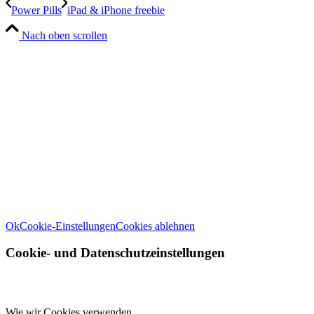
Power Pills
iPad & iPhone freebie
Nach oben scrollen
Wir verwenden Cookies
Wir können diese zur Analyse unserer Besucherdaten platzieren, um
unsere Website zu verbessern, personalisierte Inhalte anzuzeigen
und Ihnen ein großartiges Website-Erlebnis zu bieten. Für weitere
Informationen zu den von uns verwendeten Cookies öffnen Sie die
Einstellungen.
Weitere Informationen zu den Verantwortlichen dieser Webseite
finden Sie in unserem
Impressum
. Informationen zu den
Verarbeitungszwecken und Ihren Rechten, insbesondere dem
Widerrufsrecht, finden Sie in unserer
Datenschutzerklärung
.
Ok
Cookie-Einstellungen
Cookies ablehnen
Cookie- und Datenschutzeinstellungen
Wie wir Cookies verwenden