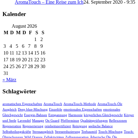
AromaTouch – Eine Reise zum Ich
24. September 2020 - 9:35
Kalender
August 2026
M
D
M
D
F
S
S
1
2
3
4
5
6
7
8
9
10
11
12
13
14
15
16
17
18
19
20
21
22
23
24
25
26
27
28
29
30
31
« März
Schlagwörter
aromatischen Eigenschaften
AromaTouch
AromaTouch-Methode
AromaTouch-Öle
Ausgleich
Deep blue-Mischung
Einzelöle
emotionalen Eigenschaften
emotionales
Gleichgewicht
Energie-Bahnen
Entspannung
Harmonie
körperliches Gleichgewicht
Körper
und Seele
Lavendel
Massage
On Guard
Pfefferminze
Qualitätsprüfungen
Reflexzonen
Regeneration
Regenerierung
reinheitszertifiziert
Reinigung
seelische Balance
Selbstheilungskräfte
Stressausgleich
Stressreduzierung
Teebaumöl
Touch-Mischung
Touch-
Ölmischungen
Wild Orange
Zellaktivitäten
Zellregeneration
Ätherische Öle
Öle