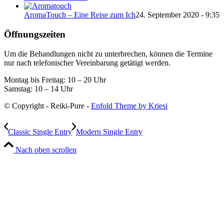
AromaTouch – Eine Reise zum Ich
24. September 2020 - 9:35
Öffnungszeiten
Um die Behandlungen nicht zu unterbrechen, können die Termine
nur nach telefonischer Vereinbarung getätigt werden.
Montag bis Freitag: 10 – 20 Uhr
Samstag: 10 – 14 Uhr
© Copyright - Reiki-Pure -
Enfold Theme by Kriesi
Classic Single Entry
Modern Single Entry
Nach oben scrollen
Wir verwenden Cookies
Wir können diese zur Analyse unserer Besucherdaten platzieren, um
unsere Website zu verbessern, personalisierte Inhalte anzuzeigen
und Ihnen ein großartiges Website-Erlebnis zu bieten. Für weitere
Informationen zu den von uns verwendeten Cookies öffnen Sie die
Einstellungen.