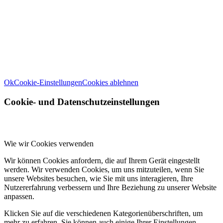
Informationen zu den von uns verwendeten Cookies öffnen Sie die
Einstellungen.
Weitere Informationen zu den Verantwortlichen dieser Webseite
finden Sie in unserem
Impressum
. Informationen zu den
Verarbeitungszwecken und Ihren Rechten, insbesondere dem
Widerrufsrecht, finden Sie in unserer
Datenschutzerklärung
.
Ok
Cookie-Einstellungen
Cookies ablehnen
Cookie- und Datenschutzeinstellungen
Wie wir Cookies verwenden
Wir können Cookies anfordern, die auf Ihrem Gerät eingestellt
werden. Wir verwenden Cookies, um uns mitzuteilen, wenn Sie
unsere Websites besuchen, wie Sie mit uns interagieren, Ihre
Nutzererfahrung verbessern und Ihre Beziehung zu unserer Website
anpassen.
Klicken Sie auf die verschiedenen Kategorienüberschriften, um
mehr zu erfahren. Sie können auch einige Ihrer Einstellungen