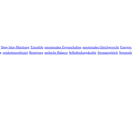
Deep blue-Mischung
Einzelöle
emotionalen Eigenschaften
emotionales Gleichgewicht
Energie
g
reinheitszertifiziert
Reinigung
seelische Balance
Selbstheilungskräfte
Stressausgleich
Stressred