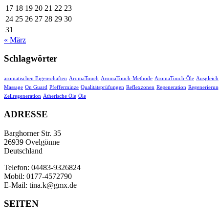
17
18
19
20
21
22
23
24
25
26
27
28
29
30
31
« März
Schlagwörter
aromatischen Eigenschaften
AromaTouch
AromaTouch-Methode
AromaTouch-Öle
Ausgleich
Massage
On Guard
Pfefferminze
Qualitätsprüfungen
Reflexzonen
Regeneration
Regenerierun
Zellregeneration
Ätherische Öle
Öle
ADRESSE
Barghorner Str. 35
26939 Ovelgönne
Deutschland
Telefon: 04483-9326824
Mobil: 0177-4572790
E-Mail: tina.k@gmx.de
SEITEN