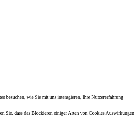
nd Ihnen ein großartiges Website-Erlebnis zu bieten. Für weitere
ungen.
cken und Ihren Rechten, insbesondere dem Widerrufsrecht, finden Sie
s besuchen, wie Sie mit uns interagieren, Ihre Nutzererfahrung
hten Sie, dass das Blockieren einiger Arten von Cookies Auswirkungen