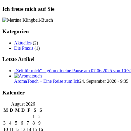
Ich freue mich auf Sie
Kategorien
Aktuelles
(2)
Die Praxis
(1)
Letzte Artikel
„Zeit für mich“ – gönn dir eine Pause am 07.06.2025 von 10:3
AromaTouch – Eine Reise zum Ich
24. September 2020 - 9:35
Kalender
August 2026
M
D
M
D
F
S
S
1
2
3
4
5
6
7
8
9
10
11
12
13
14
15
16