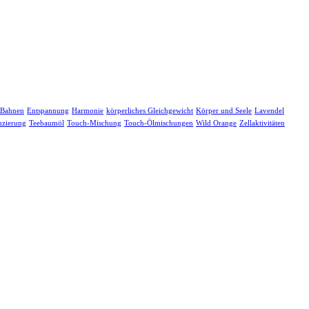
-Bahnen
Entspannung
Harmonie
körperliches Gleichgewicht
Körper und Seele
Lavendel
uzierung
Teebaumöl
Touch-Mischung
Touch-Ölmischungen
Wild Orange
Zellaktivitäten