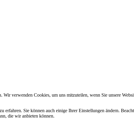
Wir verwenden Cookies
um unsere Website zu verbessern, personalisierte Inhalte anzuzeigen u
mationen zu den von uns verwendeten Cookies öffnen Sie die Einstell
en Sie in unserem
Impressum
. Informationen zu den Verarbeitungszwe
in unserer
Datenschutzerklärung
.
n. Wir verwenden Cookies, um uns mitzuteilen, wenn Sie unsere Website
zu erfahren. Sie können auch einige Ihrer Einstellungen ändern. Beac
ann, die wir anbieten können.