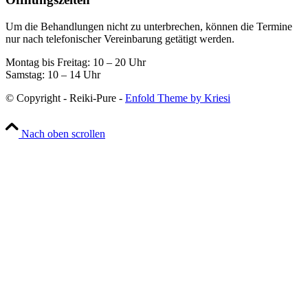
Um die Behandlungen nicht zu unterbrechen, können die Termine
nur nach telefonischer Vereinbarung getätigt werden.
Montag bis Freitag: 10 – 20 Uhr
Samstag: 10 – 14 Uhr
© Copyright - Reiki-Pure -
Enfold Theme by Kriesi
Nach oben scrollen
Wir verwenden Cookies
Wir können diese zur Analyse unserer Besucherdaten platzieren, um
unsere Website zu verbessern, personalisierte Inhalte anzuzeigen
und Ihnen ein großartiges Website-Erlebnis zu bieten. Für weitere
Informationen zu den von uns verwendeten Cookies öffnen Sie die
Einstellungen.
Weitere Informationen zu den Verantwortlichen dieser Webseite
finden Sie in unserem
Impressum
. Informationen zu den
Verarbeitungszwecken und Ihren Rechten, insbesondere dem
Widerrufsrecht, finden Sie in unserer
Datenschutzerklärung
.