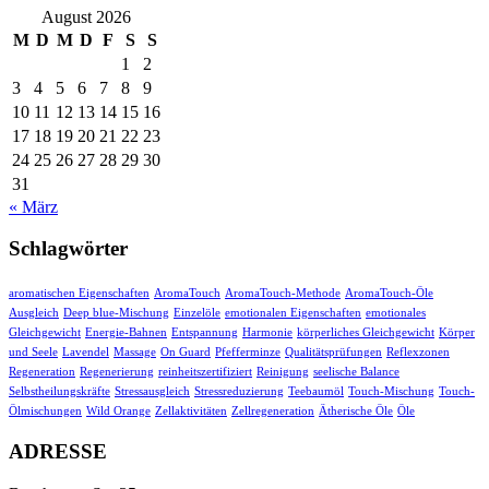
August 2026
M
D
M
D
F
S
S
1
2
3
4
5
6
7
8
9
10
11
12
13
14
15
16
17
18
19
20
21
22
23
24
25
26
27
28
29
30
31
« März
Schlagwörter
aromatischen Eigenschaften
AromaTouch
AromaTouch-Methode
AromaTouch-Öle
Ausgleich
Deep blue-Mischung
Einzelöle
emotionalen Eigenschaften
emotionales
Gleichgewicht
Energie-Bahnen
Entspannung
Harmonie
körperliches Gleichgewicht
Körper
und Seele
Lavendel
Massage
On Guard
Pfefferminze
Qualitätsprüfungen
Reflexzonen
Regeneration
Regenerierung
reinheitszertifiziert
Reinigung
seelische Balance
Selbstheilungskräfte
Stressausgleich
Stressreduzierung
Teebaumöl
Touch-Mischung
Touch-
Ölmischungen
Wild Orange
Zellaktivitäten
Zellregeneration
Ätherische Öle
Öle
ADRESSE