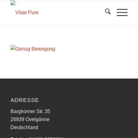
ADRESSE
Barghorner Str. 35
26939 Ovelgönne
Deutschland