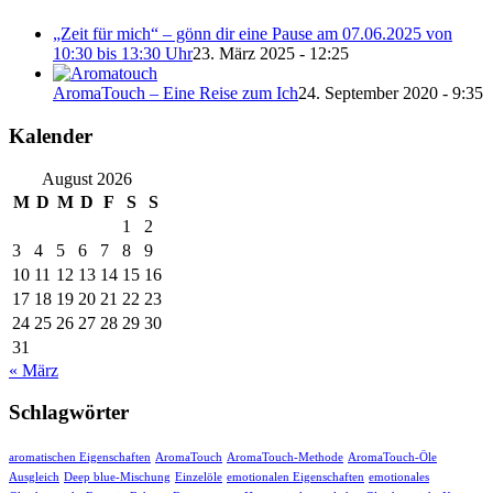
„Zeit für mich“ – gönn dir eine Pause am 07.06.2025 von
10:30 bis 13:30 Uhr
23. März 2025 - 12:25
AromaTouch – Eine Reise zum Ich
24. September 2020 - 9:35
Kalender
August 2026
M
D
M
D
F
S
S
1
2
3
4
5
6
7
8
9
10
11
12
13
14
15
16
17
18
19
20
21
22
23
24
25
26
27
28
29
30
31
« März
Schlagwörter
aromatischen Eigenschaften
AromaTouch
AromaTouch-Methode
AromaTouch-Öle
Ausgleich
Deep blue-Mischung
Einzelöle
emotionalen Eigenschaften
emotionales