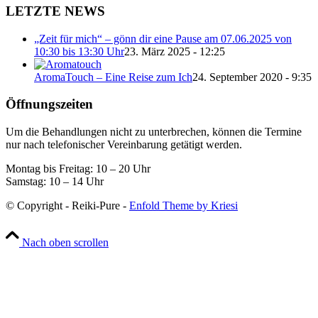
LETZTE NEWS
„Zeit für mich“ – gönn dir eine Pause am 07.06.2025 von
10:30 bis 13:30 Uhr
23. März 2025 - 12:25
AromaTouch – Eine Reise zum Ich
24. September 2020 - 9:35
Öffnungszeiten
Um die Behandlungen nicht zu unterbrechen, können die Termine
nur nach telefonischer Vereinbarung getätigt werden.
Montag bis Freitag: 10 – 20 Uhr
Samstag: 10 – 14 Uhr
© Copyright - Reiki-Pure -
Enfold Theme by Kriesi
Nach oben scrollen
Wir verwenden Cookies
Wir können diese zur Analyse unserer Besucherdaten platzieren, um
unsere Website zu verbessern, personalisierte Inhalte anzuzeigen
und Ihnen ein großartiges Website-Erlebnis zu bieten. Für weitere