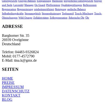
Gleichgewicht
Energie-Bahnen
Entspannung
Harmonie
körperliches Gleichgewicht
Körper
und Seele
Lavendel
Massage
On Guard
Pfefferminze
Qualitätsprüfungen
Reflexzonen
Regeneration
Regenerierung
reinheitszertifiziert
Reinigung
seelische Balance
Selbstheilungskräfte
Stressausgleich
Stressreduzierung
Teebaumöl
Touch-Mischung
Touch-
Ölmischungen
Wild Orange
Zellaktivitäten
Zellregeneration
Ätherische Öle
Öle
ADRESSE
Barghorner Str. 35
26939 Ovelgönne
Deutschland
Telefon: 04483-9326824
Mobil: 0177-4572790
E-Mail: tina.k@gmx.de
SEITEN
HOME
PREISE
IMPRESSUM
DATENSCHUTZ
KONTAKT
BLOG