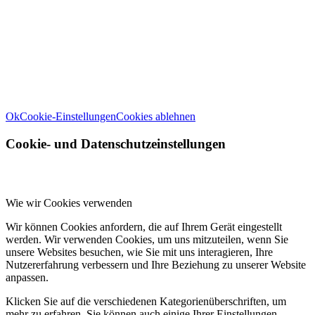
Informationen zu den von uns verwendeten Cookies öffnen Sie die
Einstellungen.
Weitere Informationen zu den Verantwortlichen dieser Webseite
finden Sie in unserem
Impressum
. Informationen zu den
Verarbeitungszwecken und Ihren Rechten, insbesondere dem
Widerrufsrecht, finden Sie in unserer
Datenschutzerklärung
.
Ok
Cookie-Einstellungen
Cookies ablehnen
Cookie- und Datenschutzeinstellungen
Wie wir Cookies verwenden
Wir können Cookies anfordern, die auf Ihrem Gerät eingestellt
werden. Wir verwenden Cookies, um uns mitzuteilen, wenn Sie
unsere Websites besuchen, wie Sie mit uns interagieren, Ihre
Nutzererfahrung verbessern und Ihre Beziehung zu unserer Website
anpassen.
Klicken Sie auf die verschiedenen Kategorienüberschriften, um
mehr zu erfahren. Sie können auch einige Ihrer Einstellungen