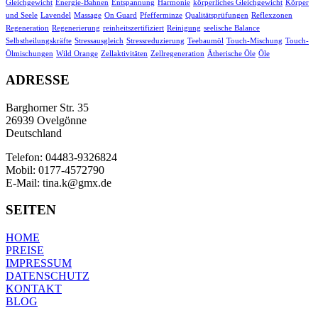
Gleichgewicht
Energie-Bahnen
Entspannung
Harmonie
körperliches Gleichgewicht
Körper
und Seele
Lavendel
Massage
On Guard
Pfefferminze
Qualitätsprüfungen
Reflexzonen
Regeneration
Regenerierung
reinheitszertifiziert
Reinigung
seelische Balance
Selbstheilungskräfte
Stressausgleich
Stressreduzierung
Teebaumöl
Touch-Mischung
Touch-
Ölmischungen
Wild Orange
Zellaktivitäten
Zellregeneration
Ätherische Öle
Öle
ADRESSE
Barghorner Str. 35
26939 Ovelgönne
Deutschland
Telefon: 04483-9326824
Mobil: 0177-4572790
E-Mail: tina.k@gmx.de
SEITEN
HOME
PREISE
IMPRESSUM
DATENSCHUTZ
KONTAKT
BLOG