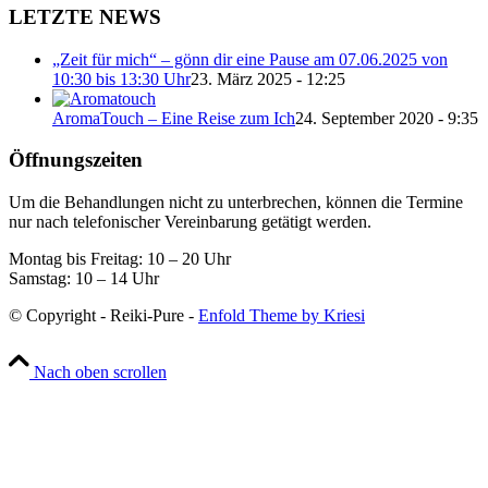
LETZTE NEWS
„Zeit für mich“ – gönn dir eine Pause am 07.06.2025 von
10:30 bis 13:30 Uhr
23. März 2025 - 12:25
AromaTouch – Eine Reise zum Ich
24. September 2020 - 9:35
Öffnungszeiten
Um die Behandlungen nicht zu unterbrechen, können die Termine
nur nach telefonischer Vereinbarung getätigt werden.
Montag bis Freitag: 10 – 20 Uhr
Samstag: 10 – 14 Uhr
© Copyright - Reiki-Pure -
Enfold Theme by Kriesi
Nach oben scrollen
Wir verwenden Cookies
Wir können diese zur Analyse unserer Besucherdaten platzieren, um
unsere Website zu verbessern, personalisierte Inhalte anzuzeigen
und Ihnen ein großartiges Website-Erlebnis zu bieten. Für weitere