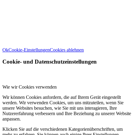
Informationen zu den von uns verwendeten Cookies öffnen Sie die
Einstellungen.
Weitere Informationen zu den Verantwortlichen dieser Webseite
finden Sie in unserem
Impressum
. Informationen zu den
Verarbeitungszwecken und Ihren Rechten, insbesondere dem
Widerrufsrecht, finden Sie in unserer
Datenschutzerklärung
.
Ok
Cookie-Einstellungen
Cookies ablehnen
Cookie- und Datenschutzeinstellungen
Wie wir Cookies verwenden
Wir können Cookies anfordern, die auf Ihrem Gerät eingestellt
werden. Wir verwenden Cookies, um uns mitzuteilen, wenn Sie
unsere Websites besuchen, wie Sie mit uns interagieren, Ihre
Nutzererfahrung verbessern und Ihre Beziehung zu unserer Website
anpassen.
Klicken Sie auf die verschiedenen Kategorienüberschriften, um
mehr zu erfahren. Sie können auch einige Ihrer Einstellungen