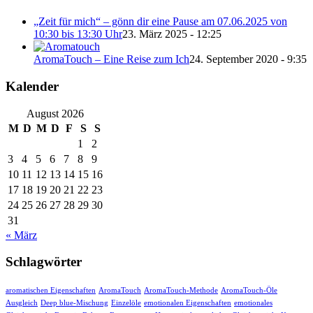
„Zeit für mich“ – gönn dir eine Pause am 07.06.2025 von
10:30 bis 13:30 Uhr
23. März 2025 - 12:25
AromaTouch – Eine Reise zum Ich
24. September 2020 - 9:35
Kalender
August 2026
M
D
M
D
F
S
S
1
2
3
4
5
6
7
8
9
10
11
12
13
14
15
16
17
18
19
20
21
22
23
24
25
26
27
28
29
30
31
« März
Schlagwörter
aromatischen Eigenschaften
AromaTouch
AromaTouch-Methode
AromaTouch-Öle
Ausgleich
Deep blue-Mischung
Einzelöle
emotionalen Eigenschaften
emotionales